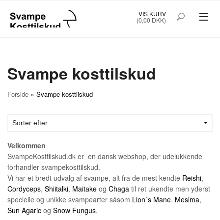
VIS KURV
(0,00 DKK)
SVAMPE KOSTTILSKUD
KAPSLER
Svampe kosttilskud
PULVER EKSTRAKT 200G
»
Forside
Svampe kosttilskud
SUPERFOOD FOR SMOOTHIES
MUSHROOMS 4 PETS
Velkommen
PLEJEPRODUKTER
SvampeKosttilskud.dk er en dansk webshop, der udelukkende
forhandler svampekosttilskud.
LITTERATUR
Vi har et bredt udvalg af svampe, alt fra de mest kendte
Reishi
,
Cordyceps
,
Shiitalki
,
Maitake
og
Chaga
til ret ukendte men yderst
specielle og unikke svampearter såsom
Lion´s Mane
,
Mesima
,
ABONNEMENT
FRAGT
Sun Agaric
og
Snow Fungus
.