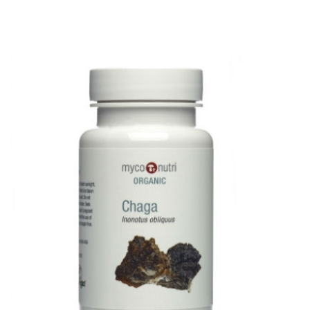
FAQ - OFTEST STILLET
PROFIL
SPØRGSMÅL
VILKÅR
SØGNING