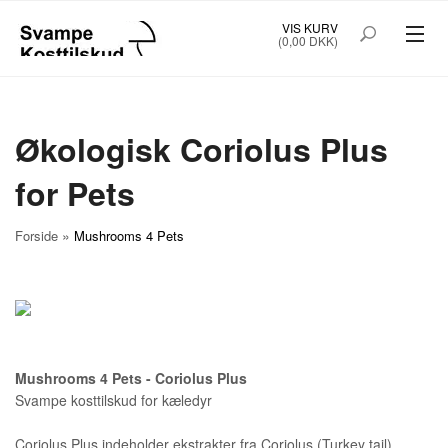
VIS KURV
(0,00 DKK)
SVAMPE KOSTTILSKUD
KAPSLER
Økologisk Coriolus Plus
PULVER EKSTRAKT 200G
for Pets
SUPERFOOD FOR SMOOTHIES
»
Forside
Mushrooms 4 Pets
MUSHROOMS 4 PETS
PLEJEPRODUKTER
LITTERATUR
Mushrooms 4 Pets - Coriolus Plus
Svampe kosttilskud for kæledyr
ABONNEMENT
FRAGT
Coriolus Plus indeholder ekstrakter fra Coriolus (Turkey tail).