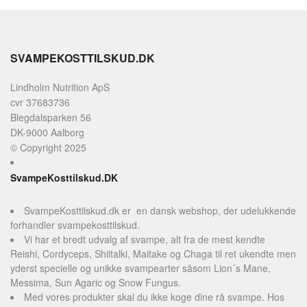
SVAMPEKOSTTILSKUD.DK
Lindholm Nutrition ApS
cvr 37683736
Blegdalsparken 56
DK-9000 Aalborg
© Copyright 2025
SvampeKosttilskud.DK
SvampeKosttilskud.dk er en dansk webshop, der udelukkende
forhandler svampekosttilskud.
Vi har et bredt udvalg af svampe, alt fra de mest kendte
Reishi, Cordyceps, Shiitalki, Maitake og Chaga til ret ukendte men
yderst specielle og unikke svampearter såsom Lion´s Mane,
Messima, Sun Agaric og Snow Fungus.
Med vores produkter skal du ikke koge dine rå svampe. Hos