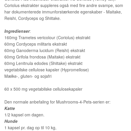
Coriolus ekstrakter suppleres også med fire andre svampe, som
FAQ - OFTEST STILLET
PROFIL
har dokumenterede immunforstærkende egenskaber - Maitake,
SPØRGSMÅL
Reishi, Cordyceps og Shiitake.
VILKÅR
Ingredienser
:
SØGNING
160mg Trametes vericolour (Coriolus) ekstrakt
60mg Cordyceps militaris ekstrakt
60mg Ganoderma lucidum (Reishi) ekstrakt
60mg Grifola frondosa (Maitake) ekstrakt
60mg Lenitnula edodes (Shiitake) ekstrakt
vegetabilske cellulose kapsler (Hypromellose)
Mælke-, gluten- og sojafri
60 x 500 mg vegetabilske cellulosekapsler
Den normale anbefaling for Mushrooms-4-Pets-serien er:
Katte
1/2 kapsel om dagen.
Hunde
1 kapsel pr. dag op til 10 kg,