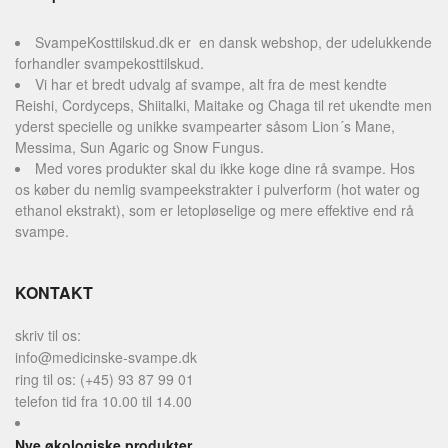
SvampeKosttilskud.dk er en dansk webshop, der udelukkende
forhandler svampekosttilskud.
Vi har et bredt udvalg af svampe, alt fra de mest kendte
Reishi, Cordyceps, Shiitalki, Maitake og Chaga til ret ukendte men
yderst specielle og unikke svampearter såsom Lion´s Mane,
Messima, Sun Agaric og Snow Fungus.
Med vores produkter skal du ikke koge dine rå svampe. Hos
os køber du nemlig svampeekstrakter i pulverform (hot water og
ethanol ekstrakt), som er letopløselige og mere effektive end rå
svampe.
KONTAKT
skriv til os:
info@medicinske-svampe.dk
ring til os: (+45) 93 87 99 01
telefon tid fra 10.00 til 14.00
Nye økologiske produkter