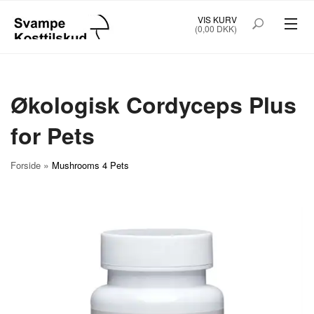
VIS KURV
(0,00 DKK)
SVAMPE KOSTTILSKUD
KAPSLER
Økologisk Cordyceps Plus
PULVER EKSTRAKT 200G
for Pets
SUPERFOOD FOR SMOOTHIES
»
Forside
Mushrooms 4 Pets
MUSHROOMS 4 PETS
PLEJEPRODUKTER
LITTERATUR
ABONNEMENT
FRAGT