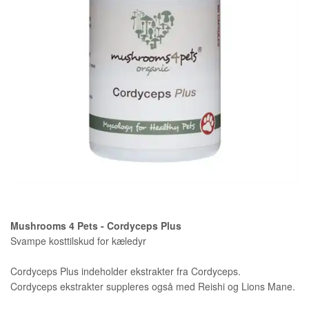
FAQ - OFTEST STILLET
PROFIL
SPØRGSMÅL
VILKÅR
SØGNING
Mushrooms 4 Pets - Cordyceps Plus
Svampe kosttilskud for kæledyr
Cordyceps Plus indeholder ekstrakter fra Cordyceps.
Cordyceps ekstrakter suppleres også med Reishi og Lions Mane.