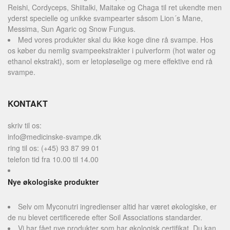
Reishi, Cordyceps, Shiitalki, Maitake og Chaga til ret ukendte men
yderst specielle og unikke svampearter såsom Lion´s Mane,
Messima, Sun Agaric og Snow Fungus.
Med vores produkter skal du ikke koge dine rå svampe. Hos
os køber du nemlig svampeekstrakter i pulverform (hot water og
ethanol ekstrakt), som er letopløselige og mere effektive end rå
svampe.
KONTAKT
skriv til os:
info@medicinske-svampe.dk
ring til os: (+45) 93 87 99 01
telefon tid fra 10.00 til 14.00
Nye økologiske produkter
Selv om Myconutri ingredienser altid har været økologiske, er
de nu blevet certificerede efter Soil Associations standarder.
Vi har fået nye produkter som har økologisk certifikat. Du kan