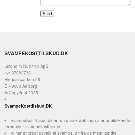
FAQ - OFTEST STILLET
PROFIL
SPØRGSMÅL
VILKÅR
SØGNING
SVAMPEKOSTTILSKUD.DK
Lindholm Nutrition ApS
cvr 37683736
Blegdalsparken 56
DK-9000 Aalborg
© Copyright 2025
SvampeKosttilskud.DK
SvampeKosttilskud.dk er en dansk webshop, der udelukkende
forhandler svampekosttilskud.
Vi har et bredt udvalg af svampe, alt fra de mest kendte