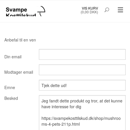
VIS KURV
(0,00 DKK)
SVAMPE KOSTTILSKUD
KAPSLER
Anbefal til en ven
PULVER EKSTRAKT 200G
Din email
SUPERFOOD FOR SMOOTHIES
Modtager email
MUSHROOMS 4 PETS
Emne
PLEJEPRODUKTER
Besked
LITTERATUR
ABONNEMENT
FRAGT