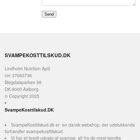
FAQ - OFTEST STILLET
PROFIL
SPØRGSMÅL
VILKÅR
SØGNING
SVAMPEKOSTTILSKUD.DK
Lindholm Nutrition ApS
cvr 37683736
Blegdalsparken 56
DK-9000 Aalborg
© Copyright 2025
SvampeKosttilskud.DK
SvampeKosttilskud.dk er en dansk webshop, der udelukkende
forhandler svampekosttilskud.
Vi har et bredt udvalg af svampe, alt fra de mest kendte