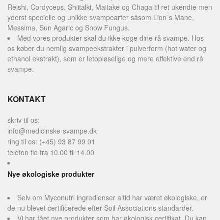
Reishi, Cordyceps, Shiitalki, Maitake og Chaga til ret ukendte men
yderst specielle og unikke svampearter såsom Lion´s Mane,
Messima, Sun Agaric og Snow Fungus.
Med vores produkter skal du ikke koge dine rå svampe. Hos
os køber du nemlig svampeekstrakter i pulverform (hot water og
ethanol ekstrakt), som er letopløselige og mere effektive end rå
svampe.
KONTAKT
skriv til os:
info@medicinske-svampe.dk
ring til os: (+45) 93 87 99 01
telefon tid fra 10.00 til 14.00
Nye økologiske produkter
Selv om Myconutri ingredienser altid har været økologiske, er
de nu blevet certificerede efter Soil Associations standarder.
Vi har fået nye produkter som har økologisk certifikat. Du kan